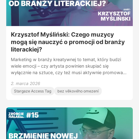
#branżamuzyczna
Krzysztof Myśliński: Czego muzycy
mogą się nauczyć o promocji od branży
literackiej?
Marketing w branży kreatywnej to temat, który budzi
wiele emocji – czy artysta powinien skupiać się
wyłącznie na sztuce, czy też musi aktywnie promować
swoje dzieła? W tym odcinku podcastu „Zróbcie hałas”
2. marca 2026
rozmawiamy z Krzysztofem Myślińskim – pisarzem i
Stargaze Access Tag
bez věkového omezení
ekspertem ds. marketingu, który dzieli się swoimi
doświadczeniami z promocji książek, strategii
komunikacji w literaturze oraz tym, czego branża
muzyczna może nauczyć się od rynku wydawniczego.
💡 Z tego odcinka dowiesz się, dlaczego promocja to
nie „sprzedawanie się”, jakie błędy popełniają twórcy w
social mediach i jak skutecznie budować swoją markę
w świecie książek i muzyki. 👤 Krzysztof Myśliński -