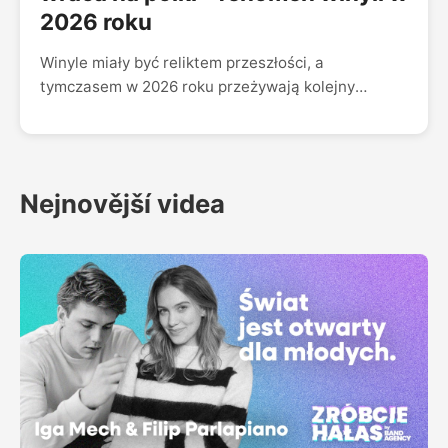
który najlepiej oddaje emocje jazzu, o współpracy z
2026 roku
artystami z różnych gatunków muzycznych oraz o
różnicach między polskim a zagranicznymi rynkami
Winyle miały być reliktem przeszłości, a
muzycznymi. Nie zabrakło również historii projektu
tymczasem w 2026 roku przeżywają kolejny
Room in Bloom - wyjątkowego cyklu koncertów
rozkwit i wracają na półki fanów muzyki na całym
organizowanych w domowej przestrzeni, który
świecie. Gościem najnowszego odcinka "Zróbcie
zyskał dużą popularność zarówno na żywo, jak i w
Hałas" jest Tomasz Olszewski, znany jako Pan
sieci. Dofinansowano ze środków Ministra Kultury i
Winyl - popularyzator kultury winylowej,
Dziedzictwa Narodowego w ramach programu
Nejnovější videa
kolekcjoner i jeden z najbardziej rozpoznawalnych
własnego Instytutu Przemysłów Kreatywnych
ambasadorów czarnych płyt w Polsce.
"Rozwój Sektorów Kreatywnych".
Rozmawiamy o tym, skąd bierze się fenomen winyli
i dlaczego coraz więcej osób wybiera fizyczny
nośnik w czasach nieograniczonego dostępu do
muzyki online. W naszej rozmowie zaglądamy za
kulisy rynku winylowego: sprawdzamy ile dziś
kosztuje wydanie własnej płyty, czym mastering
pod winyl różni się od przygotowania muzyki do
streamingu oraz jakie wyzwania stoją przed
artystami i wytwórniami. Pan Winyl opowiada też o