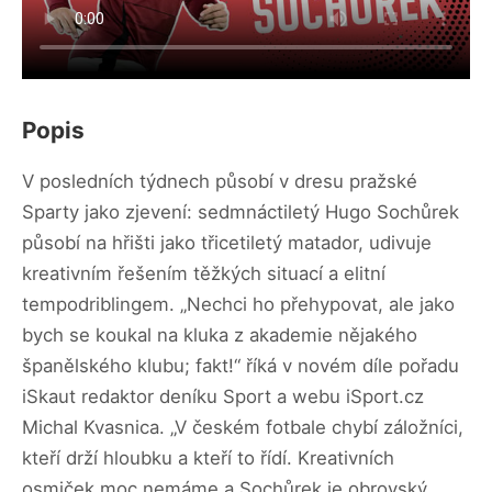
Popis
V posledních týdnech působí v dresu pražské
Sparty jako zjevení: sedmnáctiletý Hugo Sochůrek
působí na hřišti jako třicetiletý matador, udivuje
kreativním řešením těžkých situací a elitní
tempodriblingem. „Nechci ho přehypovat, ale jako
bych se koukal na kluka z akademie nějakého
španělského klubu; fakt!“ říká v novém díle pořadu
iSkaut redaktor deníku Sport a webu iSport.cz
Michal Kvasnica. „V českém fotbale chybí záložníci,
kteří drží hloubku a kteří to řídí. Kreativních
osmiček moc nemáme a Sochůrek je obrovský