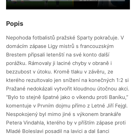
Popis
Nepohoda fotbalistů pražské Sparty pokračuje. V
domácím zápase Ligy mistrů s francouzským
Brestem připsali letenští na své konto další
porážku. Rámovaly ji laciné chyby v obraně i
bezzubost v útoku. Kromě tlaku v závěru, ze
kterého rezultovalo jen snížení na konečných 1:2 si
Pražané nedokázali vytvořit kloudnou útočnou akci.
“Bylo to stejně špatné jako o víkendu proti Baníku,”
komentuje v Prvním dojmu přímo z Letné Jiří Fejgl.
Nespokojený byl mimo jiné s výkonem brankáře
Petera Vindahla, kterého by v příštím zápase proti
Mladé Boleslavi posadil na lavici a dal šanci