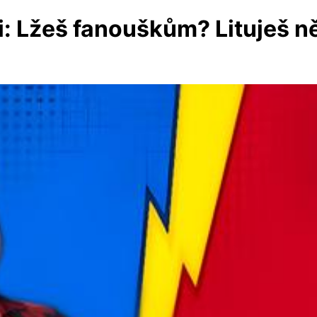
i: Lžeš fanouškům? Lituješ n