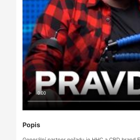
Popis
Generální partner pořadu je HHC a CBD brand E