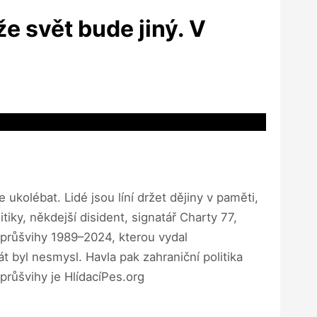
e svět bude jiný. V
ukolébat. Lidé jsou líní držet dějiny v paměti,
tiky, někdejší disident, signatář Charty 77,
é průšvihy 1989–2024, kterou vydal
át byl nesmysl. Havla pak zahraniční politika
průšvihy je HlídacíPes.org