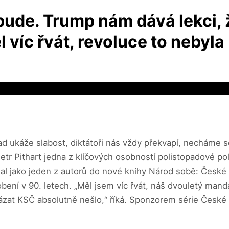
bude. Trump nám dává lekci, ž
víc řvát, revoluce to nebyla
d ukáže slabost, diktátoři nás vždy překvapí, necháme se 
etr Pithart jedna z klíčových osobností polistopadové poli
epsal jako jeden z autorů do nové knihy Národ sobě: Česk
ůsobení v 90. letech. „Měl jsem víc řvát, náš dvouletý mand
ázat KSČ absolutně nešlo,“ říká. Sponzorem série České 