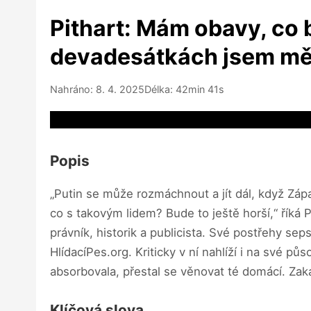
Pithart: Mám obavy, co 
devadesátkách jsem měl 
Nahráno: 8. 4. 2025
Délka: 42min 41s
Video source not available
Popis
„Putin se může rozmáchnout a jít dál, když Zápa
co s takovým lidem? Bude to ještě horší,“ říká P
právník, historik a publicista. Své postřehy s
HlídacíPes.org. Kriticky v ní nahlíží i na své p
absorbovala, přestal se věnovat té domácí. Zak
Klíčová slova