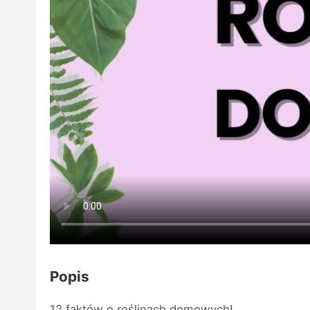
Popis
12 faktów o roślinach domowych!