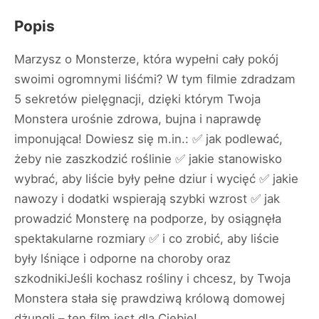
Popis
Marzysz o Monsterze, która wypełni cały pokój
swoimi ogromnymi liśćmi? W tym filmie zdradzam
5 sekretów pielęgnacji, dzięki którym Twoja
Monstera urośnie zdrowa, bujna i naprawdę
imponująca! Dowiesz się m.in.: ✅ jak podlewać,
żeby nie zaszkodzić roślinie ✅ jakie stanowisko
wybrać, aby liście były pełne dziur i wycięć ✅ jakie
nawozy i dodatki wspierają szybki wzrost ✅ jak
prowadzić Monsterę na podporze, by osiągnęła
spektakularne rozmiary ✅ i co zrobić, aby liście
były lśniące i odporne na choroby oraz
szkodnikiJeśli kochasz rośliny i chcesz, by Twoja
Monstera stała się prawdziwą królową domowej
dżungli – ten film jest dla Ciebie!