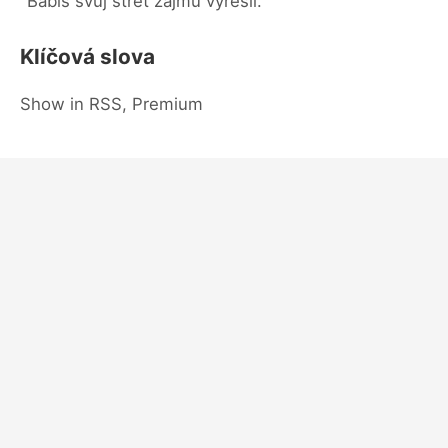
"Babiš svůj střet zájmů vyřešil."
Klíčová slova
Show in RSS, Premium