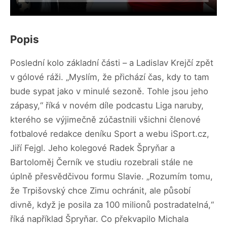
Popis
Poslední kolo základní části – a Ladislav Krejčí zpět
v gólové ráži. „Myslím, že přichází čas, kdy to tam
bude sypat jako v minulé sezoně. Tohle jsou jeho
zápasy,“ říká v novém díle podcastu Liga naruby,
kterého se výjimečně zúčastnili všichni členové
fotbalové redakce deníku Sport a webu iSport.cz,
Jiří Fejgl. Jeho kolegové Radek Špryňar a
Bartoloměj Černík ve studiu rozebrali stále ne
úplně přesvědčivou formu Slavie. „Rozumím tomu,
že Trpišovský chce Zimu ochránit, ale působí
divně, když je posila za 100 milionů postradatelná,“
říká například Špryňar. Co překvapilo Michala