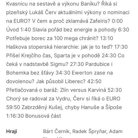
Kvasnicu na sestavě a výkonu Baníku? Říká si
plzeňský Lukáš Červ aktuálními výkony o nominaci
na EURO? V čem a proč zklamává Zafeiris? 0:00
Úvod 1:40 Slavia pořád bez energie a pohody 6:30
Potřebuje borec za 100 mega chránit? 13:10
Haškova stoperská hierarchie: jak je to teď? 17:30
Přišel Krejčího čas, Sparta je v pohodě 24:30 Co
čeká v nadstavbě Sigmu? 27:30 Pardubice i
Bohemka bez šťávy 34:30 Ewerton zase na
dovolenou? Jak působil Liberec? 42:50
Přetlačovaná o baráž: Zlín versus Karviná 52:30
Chorý se radoval za Vydru, Červ si říká o EURO
59:50 Zabrzděný Kušej, chyby Hanuše a Šípoše
1:16:30 Bonusová část
Hrají
Bárt Černík, Radek Špryňar, Adam