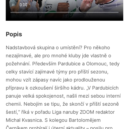
Popis
Nadstavbová skupina o umístění? Pro někoho
nezajímavé, ale pro mnohé kluby jde vlastně o
požehnání. Především Pardubice a Olomouc, tedy
celky stavící zajímavé týmy pro příští sezonu,
mohou vzít zápasy navíc jako prodlouženou
přípravu k ozkoušení širšího kádru. „V Pardubicích
panuje velká spokojenost, našli mezi sebou interní
chemii. Nebojím se tipu, že skončí v příští sezoně
šestí,“ říká v pořadu Liga naruby ZOOM redaktor
Michal Kvasnica. S kolegou Bartolomějem
Černíkem probírají i úterní aktuality – posilu pro