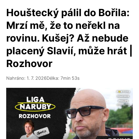
Houštecký pálil do Bořila:
Mrzí mě, že to neřekl na
rovinu. Kušej? Až nebude
placený Slavií, může hrát |
Rozhovor
Nahráno: 1. 7. 2026
Délka: 7min 53s