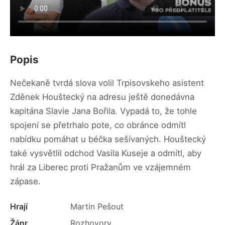
Popis
Nečekaně tvrdá slova volil Trpisovskeho asistent
Zděnek Houštecký na adresu ještě donedávna
kapitána Slavie Jana Bořila. Vypadá to, že tohle
spojení se přetrhalo pote, co obránce odmítl
nabídku pomáhat u béčka sešívaných. Houštecký
také vysvětlil odchod Vasila Kuseje a odmítl, aby
hrál za Liberec proti Pražanům ve vzájemném
zápase.
Hrají
Martin Pešout
Žánr
Rozhovory