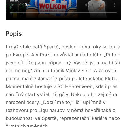
Popis
I když stále patří Spartě, poslední dva roky se toulá
po Evropě. A v Praze nezůstal ani toto léto. „Přitom
jsem cítil, že jsem připravený. Vyspěl jsem na hřišti
i mimo něj,“ zmínil útočník Václav Sejk. A zároveň
přiznal malé zklamání z přístupu letenského klubu.
Momentálně hostuje v SC Heerenveen, kde i přes
náročný start vstřelil tři góly. Nakoplo ho zejména
narození dcery. „Dobíjí mě to,“ líčil upřímně v
rozhovoru pro Ligu naruby, v němž hovořil také o
budoucnosti ve Spartě, reprezentační kariéře nebo
životních změnách.