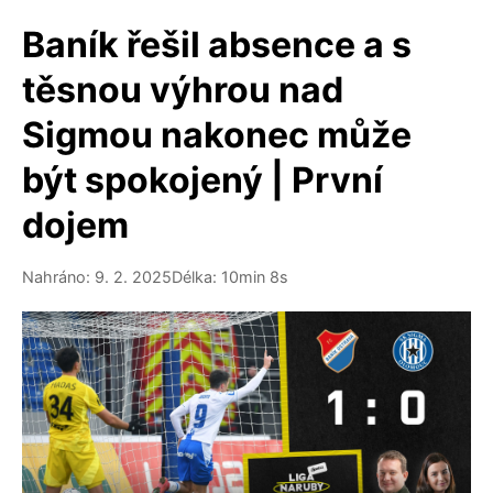
Baník řešil absence a s
těsnou výhrou nad
Sigmou nakonec může
být spokojený | První
dojem
Nahráno: 9. 2. 2025
Délka: 10min 8s