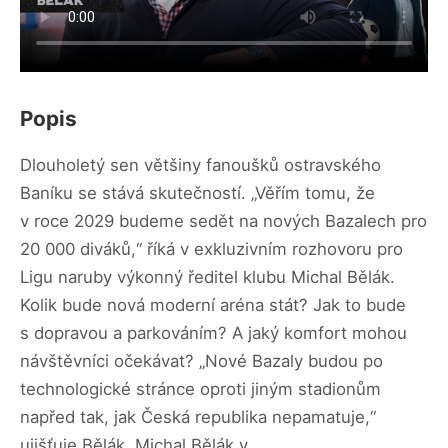
Popis
Dlouholetý sen většiny fanoušků ostravského
Baníku se stává skutečností. „Věřím tomu, že
v roce 2029 budeme sedět na nových Bazalech pro
20 000 diváků,“ říká v exkluzivním rozhovoru pro
Ligu naruby výkonný ředitel klubu Michal Bělák.
Kolik bude nová moderní aréna stát? Jak to bude
s dopravou a parkováním? A jaký komfort mohou
návštěvníci očekávat? „Nové Bazaly budou po
technologické stránce oproti jiným stadionům
napřed tak, jak Česká republika nepamatuje,“
ujišťuje Bělák. Michal Bělák v