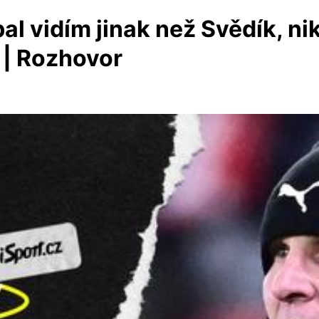
l vidím jinak než Svědík, ni
 | Rozhovor