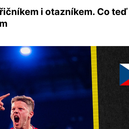
řičníkem i otazníkem. Co teď 
em