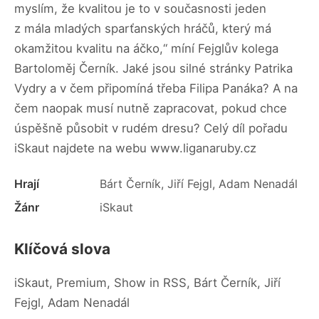
myslím, že kvalitou je to v současnosti jeden
z mála mladých sparťanských hráčů, který má
okamžitou kvalitu na áčko,“ míní Fejglův kolega
Bartoloměj Černík. Jaké jsou silné stránky Patrika
Vydry a v čem připomíná třeba Filipa Panáka? A na
čem naopak musí nutně zapracovat, pokud chce
úspěšně působit v rudém dresu? Celý díl pořadu
iSkaut najdete na webu www.liganaruby.cz
Hrají
Bárt Černík, Jiří Fejgl, Adam Nenadál
Žánr
iSkaut
Klíčová slova
iSkaut, Premium, Show in RSS, Bárt Černík, Jiří
Fejgl, Adam Nenadál