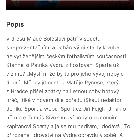
Popis
V dresu Mladé Boleslavi patří v součtu
s reprezentačními a pohárovými starty k vůbec
nejvytíženějším českým fotbalistům současnosti.
Stáhne si Patrika Vydru z hostování Sparta už
v zimě? „Myslím, že by to pro jeho vývoj nebylo
dobré. Měl by jít cestou Matěje Ryneše, který
z Hradce přišel zpátky na Letnou coby hotový
hráč,“ říká v novém díle pořadu iSkaut redaktor
deníku Sport a webu iSport.cz Jiří Fejgl: „Jinak o
něm ale Tomáš Sivok mluví coby o budoucím
kapitánovi Sparty a já se mu nedivím,“ dodává. „To
přirozené lídrovství na Vydra opravdu v sobě. A