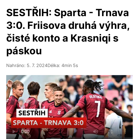
SESTŘIH: Sparta - Trnava
3:0. Friisova druhá výhra,
čisté konto a Krasniqi s
páskou
Nahráno: 5. 7. 2024
Délka: 4min 5s