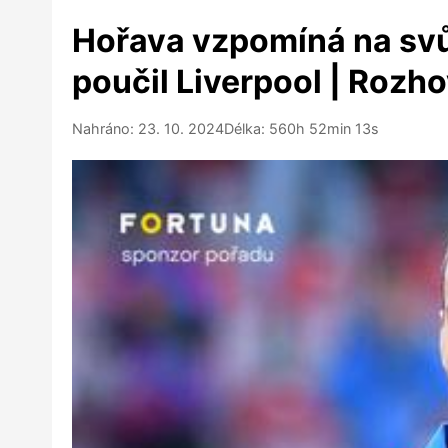
Hořava vzpomíná na svůj 
poučil Liverpool | Rozh
Nahráno: 23. 10. 2024
Délka: 560h 52min 13s