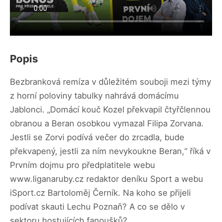
Popis
Bezbranková remíza v důležitém souboji mezi týmy
z horní poloviny tabulky nahrává domácímu
Jablonci. „Domácí kouč Kozel překvapil čtyřčlennou
obranou a Beran osobkou vymazal Filipa Zorvana.
Jestli se Zorvi podívá večer do zrcadla, bude
překvapený, jestli za ním nevykoukne Beran,“ říká v
Prvním dojmu pro předplatitele webu
www.liganaruby.cz redaktor deníku Sport a webu
iSport.cz Bartoloměj Černík. Na koho se přijeli
podívat skauti Lechu Poznaň? A co se dělo v
sektoru hostujících fanoušků?