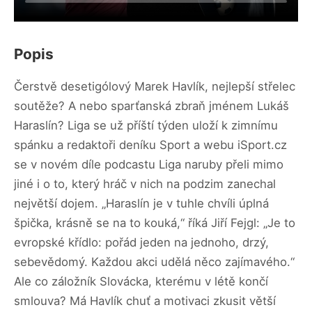
Popis
Čerstvě desetigólový Marek Havlík, nejlepší střelec
soutěže? A nebo sparťanská zbraň jménem Lukáš
Haraslín? Liga se už příští týden uloží k zimnímu
spánku a redaktoři deníku Sport a webu iSport.cz
se v novém díle podcastu Liga naruby přeli mimo
jiné i o to, který hráč v nich na podzim zanechal
největší dojem. „Haraslín je v tuhle chvíli úplná
špička, krásně se na to kouká,“ říká Jiří Fejgl: „Je to
evropské křídlo: pořád jeden na jednoho, drzý,
sebevědomý. Každou akci udělá něco zajímavého.“
Ale co záložník Slovácka, kterému v létě končí
smlouva? Má Havlík chuť a motivaci zkusit větší