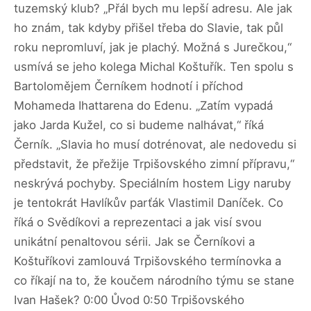
tuzemský klub? „Přál bych mu lepší adresu. Ale jak
ho znám, tak kdyby přišel třeba do Slavie, tak půl
roku nepromluví, jak je plachý. Možná s Jurečkou,“
usmívá se jeho kolega Michal Koštuřík. Ten spolu s
Bartolomějem Černíkem hodnotí i příchod
Mohameda Ihattarena do Edenu. „Zatím vypadá
jako Jarda Kužel, co si budeme nalhávat,“ říká
Černík. „Slavia ho musí dotrénovat, ale nedovedu si
představit, že přežije Trpišovského zimní přípravu,“
neskrývá pochyby. Speciálním hostem Ligy naruby
je tentokrát Havlíkův parťák Vlastimil Daníček. Co
říká o Svědíkovi a reprezentaci a jak visí svou
unikátní penaltovou sérii. Jak se Černíkovi a
Koštuříkovi zamlouvá Trpišovského termínovka a
co říkají na to, že koučem národního týmu se stane
Ivan Hašek? 0:00 Ůvod 0:50 Trpišovského