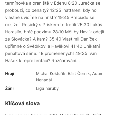
termínovka a oraniště v Edenu 8:20 Jurečka se
probouzí, co penalty? 12:25 Ihattaren: kdy ho
vlastně uvidíme na hřišti? 19:45 Preciado se
rozjíždí, Rosický s Priskem to trefili 25:30 Lukáš
Haraslín, hráč podzimu 28:10 Měl by Havlík odejít
ze Slovácka? A kam? 35:40 Vlastimil Daníček
upřímně o Svědíkovi a Havlíkovi 41:40 Unikátní
penaltová série: 18 proměněných! 49:35 Ivan
Hašek k reprezentaci? Rozčarování…
Hrají
Michal Koštuřík, Bárt Černík, Adam
Nenadál
Žánr
Liga naruby
Klíčová slova