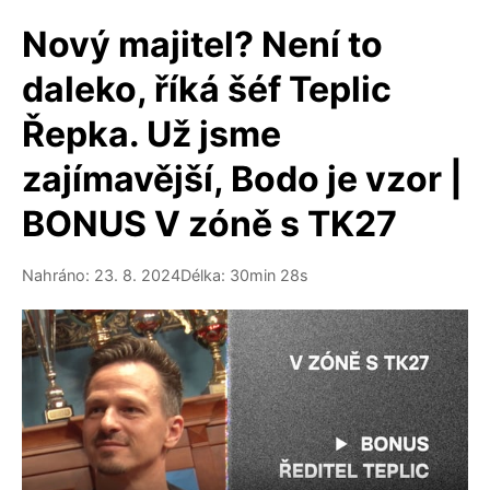
Nový majitel? Není to
daleko, říká šéf Teplic
Řepka. Už jsme
zajímavější, Bodo je vzor |
BONUS V zóně s TK27
Nahráno: 23. 8. 2024
Délka: 30min 28s