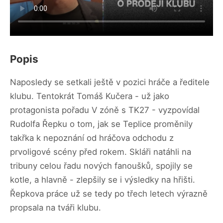
Popis
Naposledy se setkali ještě v pozici hráče a ředitele
klubu. Tentokrát Tomáš Kučera - už jako
protagonista pořadu V zóně s TK27 - vyzpovídal
Rudolfa Řepku o tom, jak se Teplice proměnily
takřka k nepoznání od hráčova odchodu z
prvoligové scény před rokem. Skláři natáhli na
tribuny celou řadu nových fanoušků, spojily se
kotle, a hlavně - zlepšily se i výsledky na hřišti.
Řepkova práce už se tedy po třech letech výrazně
propsala na tváři klubu.