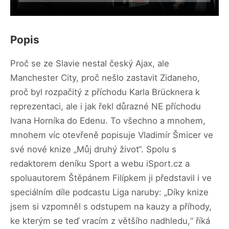
Popis
Proč se ze Slavie nestal český Ajax, ale
Manchester City, proč nešlo zastavit Zidaneho,
proč byl rozpačitý z příchodu Karla Brücknera k
reprezentaci, ale i jak řekl důrazné NE příchodu
Ivana Horníka do Edenu. To všechno a mnohem,
mnohem víc otevřeně popisuje Vladimír Šmicer ve
své nové knize „Můj druhý život“. Spolu s
redaktorem deníku Sport a webu iSport.cz a
spoluautorem Štěpánem Filípkem ji představil i ve
speciálním díle podcastu Liga naruby: „Díky knize
jsem si vzpomněl s odstupem na kauzy a příhody,
ke kterým se teď vracím z většího nadhledu,“ říká