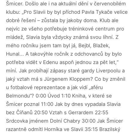
Šmicer. Došlo ale i na aktuální dění v červenobílém
klubu: „Pro Slavii by byl příchod Pavla Tykače velice
dobré řešení – zůstala by jakoby doma. Klub ale
nejvíc ze všeho potřebuje tréninkové centrum pro
mládež, Slavia byla vždycky známá svou líhní. Z
mého ročníku jsem tam byl já, Bejbl, Blažek,
Hunal... A takovýhle ročník z odchovanců by bylo
potřeba vidět v Edenu aspoň jednou za pět let,“
míní. Jak probíhají zápasy staré gardy Liverpoolu a
jaký vztah má s Jürgenem Kloppem? Co by změnil
u fotbalové reprezentace a jak vidí „aféru
Belmondu“? 0:00 Úvod 1:10 Kniha, v které se
Šmicer poznal 11:00 Jak by dnes vypadala Slavia
bez Číňanů 20:50 Vztah s Gerrardem 22:55
Srdcovka jménem Dolní Chabry 30:00 Jak Šmicer
razantně odmítl Horníka ve Slavii 35:15 Brazilský