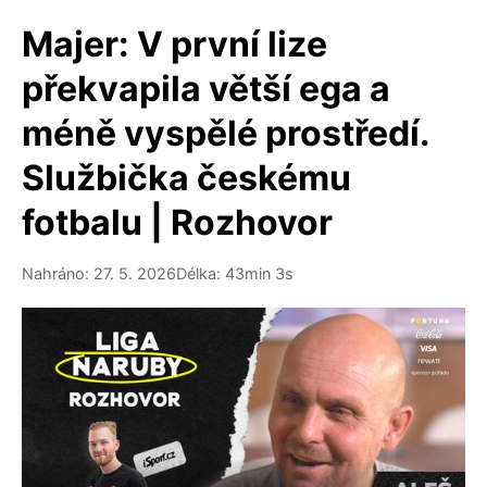
Majer: V první lize
překvapila větší ega a
méně vyspělé prostředí.
Službička českému
fotbalu | Rozhovor
Nahráno: 27. 5. 2026
Délka: 43min 3s