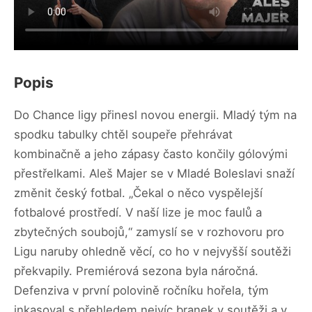
Popis
Do Chance ligy přinesl novou energii. Mladý tým na
spodku tabulky chtěl soupeře přehrávat
kombinačně a jeho zápasy často končily gólovými
přestřelkami. Aleš Majer se v Mladé Boleslavi snaží
změnit český fotbal. „Čekal o něco vyspělejší
fotbalové prostředí. V naší lize je moc faulů a
zbytečných soubojů,“ zamyslí se v rozhovoru pro
Ligu naruby ohledně věcí, co ho v nejvyšší soutěži
překvapily. Premiérová sezona byla náročná.
Defenziva v první polovině ročníku hořela, tým
inkasoval s přehledem nejvíc branek v soutěži a v