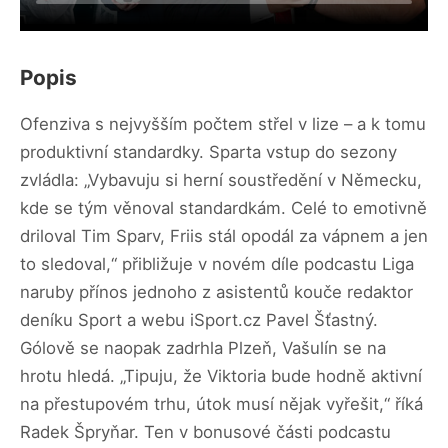
Popis
Ofenziva s nejvyšším počtem střel v lize – a k tomu
produktivní standardky. Sparta vstup do sezony
zvládla: „Vybavuju si herní soustředění v Německu,
kde se tým věnoval standardkám. Celé to emotivně
driloval Tim Sparv, Friis stál opodál za vápnem a jen
to sledoval,“ přibližuje v novém díle podcastu Liga
naruby přínos jednoho z asistentů kouče redaktor
deníku Sport a webu iSport.cz Pavel Šťastný.
Gólově se naopak zadrhla Plzeň, Vašulín se na
hrotu hledá. „Tipuju, že Viktoria bude hodně aktivní
na přestupovém trhu, útok musí nějak vyřešit,“ říká
Radek Špryňar. Ten v bonusové části podcastu