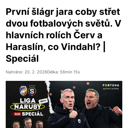
První šlágr jara coby střet
dvou fotbalových světů. V
hlavních rolích Červ a
Haraslín, co Vindahl? |
Speciál
Nahráno: 20. 2. 2026
Délka: 56min 15s