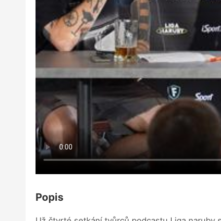
Popis
Už čtvrté setkání tvůrců podcastu Liga naruby s 