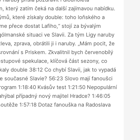
n, který zatím čeká na další zajímavou nabídku.
ýmů, které získaly double: toho loňského a
me přece dostat Lafiho,“ stojí za bývalým
gólmanské situaci ve Slavii. Za tým Ligy naruby
leva, zprava, obrátili ji i naruby. „Mám pocit, že
srovnání s Priskem. Zkvalitnil bych červenobílý
Přestupové spekulace, klíčová část sezony, co
aly double 38:12 Co chybí Slavii, jak to vypadá
ře současné Slavie? 56:23 Slovo mají fanoušci
program 1:18:40 Kvásův test 1:21:50 Nepopulární
ahýbal případný nový majitel Hradce? 1:46:05
 soutěže 1:57:18 Dotaz fanouška na Radoslava