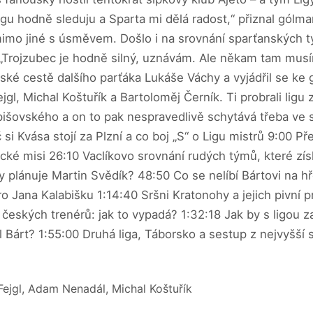
gu hodně sleduju a Sparta mi dělá radost,“ přiznal gólma
mimo jiné s úsměvem. Došlo i na srovnání sparťanských t
. „Trojzubec je hodně silný, uznávám. Ale někam tam musí
ské cestě dalšího parťáka Lukáše Váchy a vyjádřil se ke 
jgl, Michal Koštuřík a Bartoloměj Černík. Ti probrali ligu z
Trpišovského a on to pak nespravedlivě schytává třeba ve 
oč si Kvása stojí za Plzní a co boj „S“ o Ligu mistrů 9:00 
ké misi 26:10 Vaclíkovo srovnání rudých týmů, které získ
 plánuje Martin Svědík? 48:50 Co se nelíbí Bártovi na h
o Jana Kalabišku 1:14:40 Sršni Kratonohy a jejich pivní 
českých trenérů: jak to vypadá? 1:32:18 Jak by s ligou z
l Bárt? 1:55:00 Druhá liga, Táborsko a sestup z nejvyšší
 Fejgl, Adam Nenadál, Michal Koštuřík