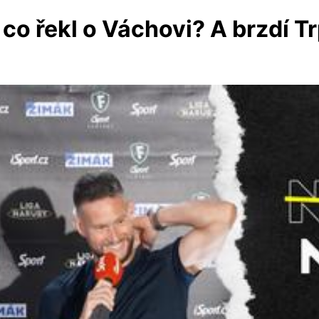
 co řekl o Váchovi? A brzdí T