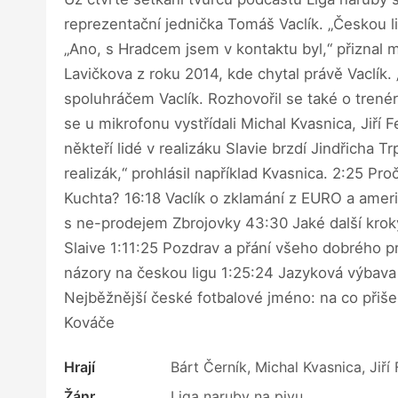
reprezentační jednička Tomáš Vaclík. „Českou li
„Ano, s Hradcem jsem v kontaktu byl,“ přiznal 
Lavičkova z roku 2014, kde chytal právě Vaclík
spoluhráčem Vaclík. Rozhovořil se také o trenér
se u mikrofonu vystřídali Michal Kvasnica, Jiří Fe
někteří lidé v realizáku Slavie brzdí Jindřicha 
realizák,“ prohlásil například Kvasnica. 2:25 Pr
Kuchta? 16:18 Vaclík o zklamání z EURO a americ
s ne-prodejem Zbrojovky 43:30 Jaké další kroky
Slaive 1:11:25 Pozdrav a přání všeho dobrého pr
názory na českou ligu 1:25:24 Jazyková výbava 
Nejběžnější české fotbalové jméno: na co přiše
Kováče
Hrají
Bárt Černík, Michal Kvasnica, Jiří
Žánr
Liga naruby na pivu