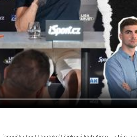
fanoušky hostil tentokrát šipkový klub Ajeto – a tým Ligy