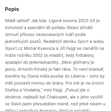
Popis
Mládí vpřed? Jak kde. Ligová sezona 2023-24 je
minulostí a speciální díl pořadu iSkaut přináší
shrnutí přínosu neokoukaných tváří podle
jednotlivých postů. Redaktoři deníku Sport a webu
iSport.cz Michal Kvasnica a Jiří Fejgl se zaměřili na
hráče ročníku 2002 (a mladší), tedy fotbalisty,
spadající do jedenadvacítky. „Mezi gólmany je
jasno, Antonín Kinský je fakt rána. To není brankář,
kterého by Slavia měla posílat do Liberce – toho by
měli postavit rovnou do brány. Pro mě je na úrovni
Staňka a Vindahla,“ míní Fejgl. „Pokud jde o
obránce, nejlepší byl Chaloupek, ale o jeho využití
ve Slavii jsem přesvědčen méně, než před rokem u
Vlčka,“ pokračuje Kvasnica. Proč je největší