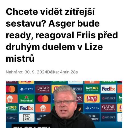
Chcete vidět zítřejší
sestavu? Asger bude
ready, reagoval Friis před
druhým duelem v Lize
mistrů
Nahráno: 30. 9. 2024
Délka: 4min 28s