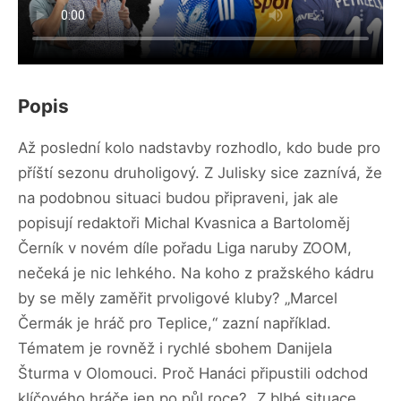
Popis
Až poslední kolo nadstavby rozhodlo, kdo bude pro
příští sezonu druholigový. Z Julisky sice zaznívá, že
na podobnou situaci budou připraveni, jak ale
popisují redaktoři Michal Kvasnica a Bartoloměj
Černík v novém díle pořadu Liga naruby ZOOM,
nečeká je nic lehkého. Na koho z pražského kádru
by se měly zaměřit prvoligové kluby? „Marcel
Čermák je hráč pro Teplice,“ zazní například.
Tématem je rovněž i rychlé sbohem Danijela
Šturma v Olomouci. Proč Hanáci připustili odchod
klíčového hráče jen po půl roce? „Z blbé situace