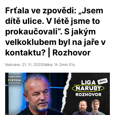
Frťala ve zpovědi: „Jsem
dítě ulice. V létě jsme to
prokaučovali“. S jakým
velkoklubem byl na jaře v
kontaktu? | Rozhovor
Nahráno: 21. 11. 2025
Délka: 1h 2min 51s