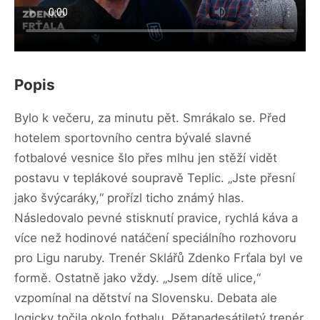
Popis
Bylo k večeru, za minutu pět. Smrákalo se. Před
hotelem sportovního centra bývalé slavné
fotbalové vesnice šlo přes mlhu jen stěží vidět
postavu v teplákové soupravě Teplic. „Jste přesní
jako švýcaráky,“ prořízl ticho známý hlas.
Následovalo pevné stisknutí pravice, rychlá káva a
více než hodinové natáčení speciálního rozhovoru
pro Ligu naruby. Trenér Sklářů Zdenko Frťala byl ve
formě. Ostatně jako vždy. „Jsem dítě ulice,“
vzpomínal na dětství na Slovensku. Debata ale
logicky točila okolo fotbalu. Pětapadesátiletý trenér