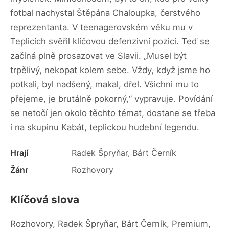
fotbal nachystal Štěpána Chaloupka, čerstvého
reprezentanta. V teenagerovském věku mu v
Teplicích svěřil klíčovou defenzivní pozici. Teď se
začíná plně prosazovat ve Slavii. „Musel být
trpělivý, nekopat kolem sebe. Vždy, když jsme ho
potkali, byl nadšený, makal, dřel. Všichni mu to
přejeme, je brutálně pokorný,“ vypravuje. Povídání
se netočí jen okolo těchto témat, dostane se třeba
i na skupinu Kabát, teplickou hudební legendu.
Hrají
Radek Špryňar, Bárt Černík
Žánr
Rozhovory
Klíčová slova
Rozhovory, Radek Špryňar, Bárt Černík, Premium,