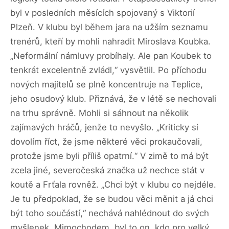
byl v posledních měsících spojovaný s Viktorií
Plzeň. V klubu byl během jara na užším seznamu
trenérů, kteří by mohli nahradit Miroslava Koubka.
„Neformální námluvy probíhaly. Ale pan Koubek to
tenkrát excelentně zvládl,“ vysvětlil. Po příchodu
nových majitelů se plně koncentruje na Teplice,
jeho osudový klub. Přiznává, že v létě se nechovali
na trhu správně. Mohli si sáhnout na několik
zajímavých hráčů, jenže to nevyšlo. „Kriticky si
dovolím říct, že jsme některé věci prokaučovali,
protože jsme byli příliš opatrní.“ V zimě to má být
zcela jiné, severočeská značka už nechce stát v
koutě a Frťala rovněž. „Chci být v klubu co nejdéle.
Je tu předpoklad, že se budou věci měnit a já chci
být toho součástí,“ nechává nahlédnout do svých
myšlenek. Mimochodem, byl to on, kdo pro velký