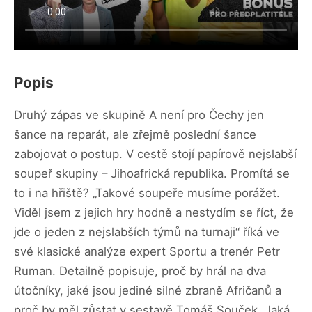
Popis
Druhý zápas ve skupině A není pro Čechy jen
šance na reparát, ale zřejmě poslední šance
zabojovat o postup. V cestě stojí papírově nejslabší
soupeř skupiny – Jihoafrická republika. Promítá se
to i na hřiště? „Takové soupeře musíme porážet.
Viděl jsem z jejich hry hodně a nestydím se říct, že
jde o jeden z nejslabších týmů na turnaji“ říká ve
své klasické analýze expert Sportu a trenér Petr
Ruman. Detailně popisuje, proč by hrál na dva
útočníky, jaké jsou jediné silné zbraně Afričanů a
proč by měl zůstat v sestavě Tomáš Souček. Jaká