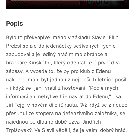
Popis
Bylo to překvapivé jméno v základu Slavie. Filip
Prebsl se ale do jedenáctky sešívaných rychle
zabudoval a je jediný hráč mimo obránce a
brankáře Kinského, který odehrál celé první dva
zápasy. A vypadá to, že by pro klub z Edenu
nakonec mohl být jednou z nejlepších letních posil
- i když se “jen” vrátil z hostování. “Podle mých
informací ani nebyl ve hře návrat do Edenu,” říká
Jiří Fejgl v novém díle iSkautu. “Až když se z nouze
přesunul ze stopera na defenzivního záložníka, se
najednou po dlouhé době ozval Jindřich
Trpišovský. Ve Slavii věděli, že je velmi dobrý hráč,