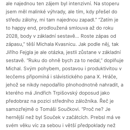
ale najednou ten zájem byl intenzivní. Na stoperu
jsem měl malinké výhrady, ale tím, kdy přešel do
středu zálohy, mi tam najednou zapadl.” “Zatím je
to happy end, prodloužená smlouva až do roku
2028, body v základní sestavě… Roste zápas od
zápasu,” těší Michala Kvasnicu. Jak podle něj, tak
Jiřího Fejgla je ale otázka, jestli zůstane v základní
sestavě. “Ruku do ohně bych za to nedal,” doplňuje
Michal. Svým pohybem, postavou i produktivitou v
lecčems připomíná i slávistického pana X. Hráče,
jehož se nikdy nepodařilo plnohodnotně nahradit, a
kterého má Jindřich Trpišovský doposud jako
předobraz na pozici středního záložníka. Řeč je
samozřejmě o Tomáši Součkovi. “Proč ne? Je
hernější než byl Souček v začátcích. Prebsl má ve
svém věku víc za sebou i větší předpoklady než