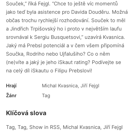
Souček,” říká Fejgl. “Chce to ještě víc momentů
jako teď byla asistence pro Davida Douděru. Možná
občas trochu rychlejší rozhodování. Souček to měl
a Jindřich Trpišovský ho i proto v největším laufu
srovnával k Sergiu Busquetsovi,” uzavírá Kvasnica.
Jaký má Prebsl potenciál a v čem všem připomíná
Součka, Rodriho nebo Ujfalušiho? Co o něm
(ne)víte a jaký je jeho iSkaut rating? Podívejte se
na celý díl iSkautu o Filipu Prebslovi!
Hrají
Michal Kvasnica, Jiří Fejgl
Žánr
Tag
Klíčová slova
Tag, Tag, Show in RSS, Michal Kvasnica, Jiří Fejgl