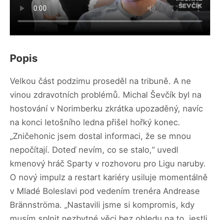
Popis
Velkou část podzimu proseděl na tribuně. A ne
vinou zdravotních problémů. Michal Ševčík byl na
hostování v Norimberku zkrátka upozaděný, navíc
na konci letošního ledna přišel hořký konec.
„Zničehonic jsem dostal informaci, že se mnou
nepočítají. Doteď nevím, co se stalo,“ uvedl
kmenový hráč Sparty v rozhovoru pro Ligu naruby.
O nový impulz a restart kariéry usiluje momentálně
v Mladé Boleslavi pod vedením trenéra Andrease
Brännströma. „Nastavili jsme si kompromis, kdy
musím splnit nezbytné věci bez ohledu na to, jestli