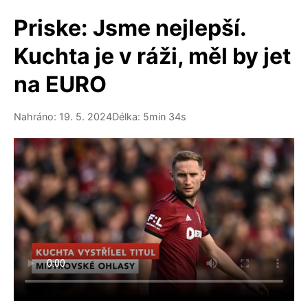
Priske: Jsme nejlepší.
Kuchta je v ráži, měl by jet
na EURO
Nahráno: 19. 5. 2024
Délka: 5min 34s