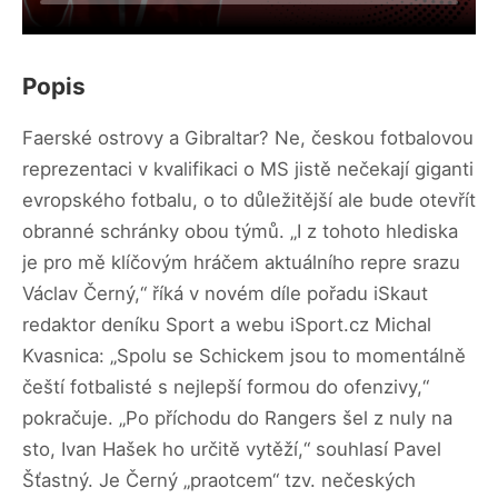
Popis
Faerské ostrovy a Gibraltar? Ne, českou fotbalovou
reprezentaci v kvalifikaci o MS jistě nečekají giganti
evropského fotbalu, o to důležitější ale bude otevřít
obranné schránky obou týmů. „I z tohoto hlediska
je pro mě klíčovým hráčem aktuálního repre srazu
Václav Černý,“ říká v novém díle pořadu iSkaut
redaktor deníku Sport a webu iSport.cz Michal
Kvasnica: „Spolu se Schickem jsou to momentálně
čeští fotbalisté s nejlepší formou do ofenzivy,“
pokračuje. „Po příchodu do Rangers šel z nuly na
sto, Ivan Hašek ho určitě vytěží,“ souhlasí Pavel
Šťastný. Je Černý „praotcem“ tzv. nečeských