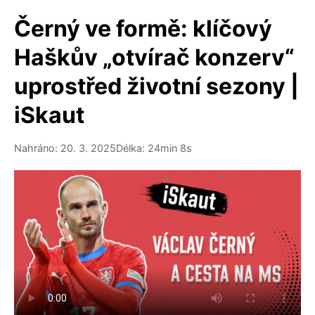
Černý ve formě: klíčový
Haškův „otvírač konzerv“
uprostřed životní sezony |
iSkaut
Nahráno: 20. 3. 2025
Délka: 24min 8s