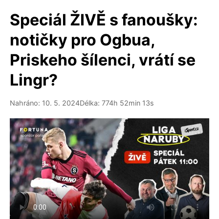
Speciál ŽIVĚ s fanoušky:
notičky pro Ogbua,
Priskeho šílenci, vrátí se
Lingr?
Nahráno: 10. 5. 2024
Délka: 774h 52min 13s