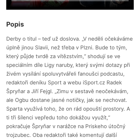
Popis
Derby o titul – teď už doslova. „V neděli očekáváme
úplně jinou Slavii, než třeba v Plzni. Bude to tým,
který půjde tvrdě za vítězstvím,“ shodují se ve
speciálním díle Ligy naruby, který svými dotazy při
živém vysílání spoluvytvářeli fanoušci podcastu,
redaktoři deníku Sport a webu iSport.cz Radek
Špryňar a Jiří Fejgl. „Zimu v sestavě neočekávám,
ale Ogbu dostane jasné notičky, jak se nechovat.
Sparta využívá toho, že on rád opouští prostory. A
ti tři šílenci vepředu toho dokážou využít,“
pokračuje Špryňar v narážce na Priskeho útočný
trojzubec. Oba redaktoři také komentují další