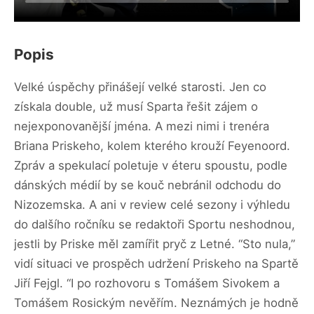
Popis
Velké úspěchy přinášejí velké starosti. Jen co
získala double, už musí Sparta řešit zájem o
nejexponovanější jména. A mezi nimi i trenéra
Briana Priskeho, kolem kterého krouží Feyenoord.
Zpráv a spekulací poletuje v éteru spoustu, podle
dánských médií by se kouč nebránil odchodu do
Nizozemska. A ani v review celé sezony i výhledu
do dalšího ročníku se redaktoři Sportu neshodnou,
jestli by Priske měl zamířit pryč z Letné. “Sto nula,”
vidí situaci ve prospěch udržení Priskeho na Spartě
Jiří Fejgl. “I po rozhovoru s Tomášem Sivokem a
Tomášem Rosickým nevěřím. Neznámých je hodně