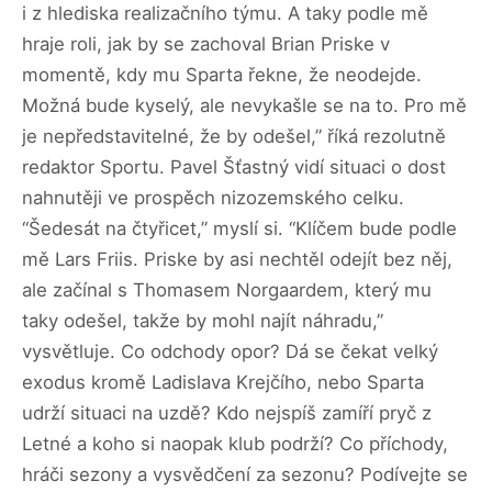
i z hlediska realizačního týmu. A taky podle mě
hraje roli, jak by se zachoval Brian Priske v
momentě, kdy mu Sparta řekne, že neodejde.
Možná bude kyselý, ale nevykašle se na to. Pro mě
je nepředstavitelné, že by odešel,” říká rezolutně
redaktor Sportu. Pavel Šťastný vidí situaci o dost
nahnutěji ve prospěch nizozemského celku.
“Šedesát na čtyřicet,” myslí si. “Klíčem bude podle
mě Lars Friis. Priske by asi nechtěl odejít bez něj,
ale začínal s Thomasem Norgaardem, který mu
taky odešel, takže by mohl najít náhradu,”
vysvětluje. Co odchody opor? Dá se čekat velký
exodus kromě Ladislava Krejčího, nebo Sparta
udrží situaci na uzdě? Kdo nejspíš zamíří pryč z
Letné a koho si naopak klub podrží? Co příchody,
hráči sezony a vysvědčení za sezonu? Podívejte se