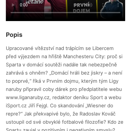
Popis
Upracované vítězství nad trápícím se Libercem
před výjezdem na hřiště Manchesteru City: proč si
Sparta v domácí soutěži nadále tak nebezpečně
zahrává s ohněm? „Domácí hráli bez jiskry – a není
to poprvé,“ říká v Prvním dojmu, kterým tým Ligy
naruby připravil coby dárek pro předplatitele webu
www.liganaruby.cz, redaktor deníku Sport a webu
iSport.cz Jiří Fejgl. Co skandování „Wiesner do
repre?“ Jak překvapivé bylo, že Radoslav Kováč
ustoupil od své obvyklé fotbalové filozofie? Kdo ze
Spartu zaujal v pozitivním i negativním smyslu?