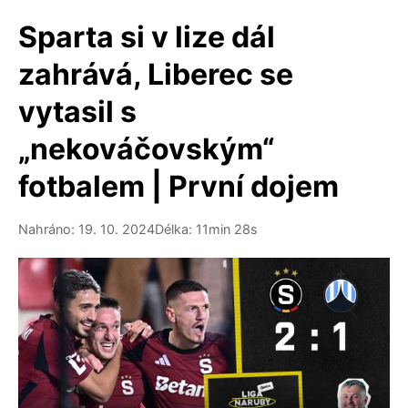
Sparta si v lize dál
zahrává, Liberec se
vytasil s
„nekováčovským“
fotbalem | První dojem
Nahráno: 19. 10. 2024
Délka: 11min 28s