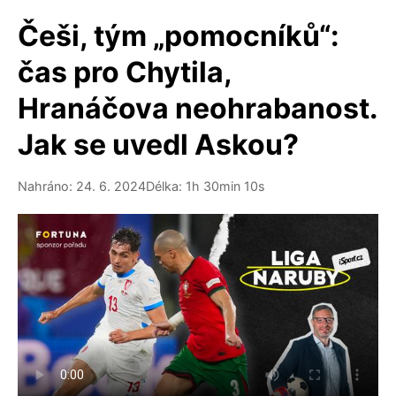
Češi, tým „pomocníků“:
čas pro Chytila,
Hranáčova neohrabanost.
Jak se uvedl Askou?
Nahráno: 24. 6. 2024
Délka: 1h 30min 10s