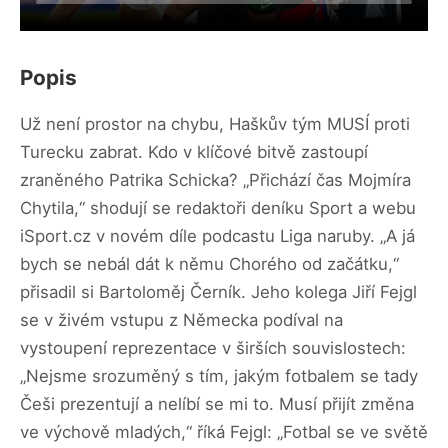
Popis
Už není prostor na chybu, Haškův tým MUSÍ proti
Turecku zabrat. Kdo v klíčové bitvě zastoupí
zraněného Patrika Schicka? „Přichází čas Mojmíra
Chytila,“ shodují se redaktoři deníku Sport a webu
iSport.cz v novém díle podcastu Liga naruby. „A já
bych se nebál dát k němu Chorého od začátku,“
přisadil si Bartoloměj Černík. Jeho kolega Jiří Fejgl
se v živém vstupu z Německa podíval na
vystoupení reprezentace v širších souvislostech:
„Nejsme srozuměný s tím, jakým fotbalem se tady
Češi prezentují a nelíbí se mi to. Musí přijít změna
ve výchově mladých,“ říká Fejgl: „Fotbal se ve světě