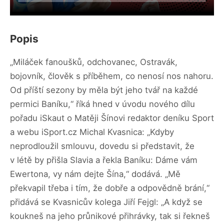
Popis
„Miláček fanoušků, odchovanec, Ostravák,
bojovník, člověk s příběhem, co nenosí nos nahoru.
Od příští sezony by měla být jeho tvář na každé
permici Baníku,“ říká hned v úvodu nového dílu
pořadu iSkaut o Matěji Šínovi redaktor deníku Sport
a webu iSport.cz Michal Kvasnica: „Kdyby
neprodloužil smlouvu, dovedu si představit, že
v létě by přišla Slavia a řekla Baníku: Dáme vám
Ewertona, vy nám dejte Šína,“ dodává. „Mě
překvapil třeba i tím, že dobře a odpovědně brání,“
přidává se Kvasnicův kolega Jiří Fejgl: „A když se
koukneš na jeho průnikové přihrávky, tak si řekneš