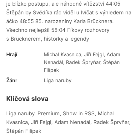
je blízko postupu, ale náhodné vítězství 44:05
Štěpán by Svědíka rád viděl u lvíčat s výhledem na
áčko 48:55 85. narozeniny Karla Brücknera.
Všechno nejlepší! 58:04 Fíkovy rozhovory
s Brücknerem, historky a legendy
Hrají
Michal Kvasnica, Jiří Fejgl, Adam
Nenadál, Radek Špryňar, Štěpán
Filípek
Žánr
Liga naruby
Klíčová slova
Liga naruby, Premium, Show in RSS, Michal
Kvasnica, Jiří Fejgl, Adam Nenadál, Radek Špryňar,
Štěpán Filípek