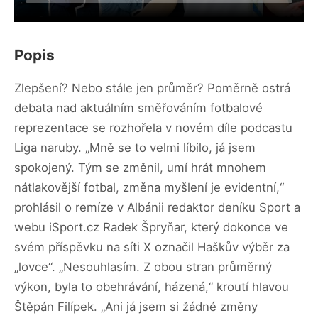
Popis
Zlepšení? Nebo stále jen průměr? Poměrně ostrá
debata nad aktuálním směřováním fotbalové
reprezentace se rozhořela v novém díle podcastu
Liga naruby. „Mně se to velmi líbilo, já jsem
spokojený. Tým se změnil, umí hrát mnohem
nátlakovější fotbal, změna myšlení je evidentní,“
prohlásil o remíze v Albánii redaktor deníku Sport a
webu iSport.cz Radek Špryňar, který dokonce ve
svém příspěvku na síti X označil Haškův výběr za
„lovce“. „Nesouhlasím. Z obou stran průměrný
výkon, byla to obehrávání, házená,“ kroutí hlavou
Štěpán Filípek. „Ani já jsem si žádné změny