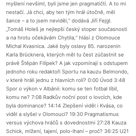
myšlení nevšiml, byli jsme jen pragmatičtí. A to mi
nestačí. Já chci, aby ten tým hrál útočně, měl
šance – a to jsem neviděl,“ dodává Jiří Fejgl.
„Tomáš Holeš je nejlepší český stoper současnosti
a na hrotu očekávám Chytila,“ hlásí z Olomouce
Michal Kvasnica. Jaké byly oslavy 85. narozenin
Karla Brücknera, kterých měl tu čest zúčastnit se
právě Štěpán Filípek? A jak vzpomínají s odstupem
jednoho roku redaktoři Sportu na kauzu Belmondo,
v které hráli jednu z hlavních rolí? 0:00 Úvod 3:48
Spor o výkon v Albánii: komu se ten fotbal líbil,
komu ne? 7:08 Radkův noční post o lovcích, kde
byla dominance? 14:14 Zlepšení viděl i Kvása, co
viděl a slyšel v Olomouci? 19:30 Pragmatismus
versus výchova hráčů s dovednostmi 27:28 Kauza
Schick, mlžení, tajení, polo-lhaní – proč? 36:25 U21