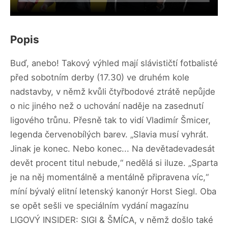
Popis
Buď, anebo! Takový výhled mají slávističtí fotbalisté
před sobotním derby (17.30) ve druhém kole
nadstavby, v němž kvůli čtyřbodové ztrátě nepůjde
o nic jiného než o uchování naděje na zasednutí
ligového trůnu. Přesně tak to vidí Vladimír Šmicer,
legenda červenobílých barev. „Slavia musí vyhrát.
Jinak je konec. Nebo konec... Na devětadevadesát
devět procent titul nebude,“ nedělá si iluze. „Sparta
je na něj momentálně a mentálně připravena víc,“
míní bývalý elitní letenský kanonýr Horst Siegl. Oba
se opět sešli ve speciálním vydání magazínu
LIGOVÝ INSIDER: SIGI & ŠMÍCA, v němž došlo také