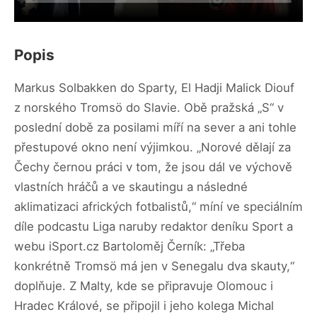
Popis
Markus Solbakken do Sparty, El Hadji Malick Diouf
z norského Tromsö do Slavie. Obě pražská „S“ v
poslední době za posilami míří na sever a ani tohle
přestupové okno není výjimkou. „Norové dělají za
Čechy černou práci v tom, že jsou dál ve výchově
vlastních hráčů a ve skautingu a následné
aklimatizaci afrických fotbalistů,“ míní ve speciálním
díle podcastu Liga naruby redaktor deníku Sport a
webu iSport.cz Bartoloměj Černík: „Třeba
konkrétně Tromsö má jen v Senegalu dva skauty,“
doplňuje. Z Malty, kde se připravuje Olomouc i
Hradec Králové, se připojil i jeho kolega Michal