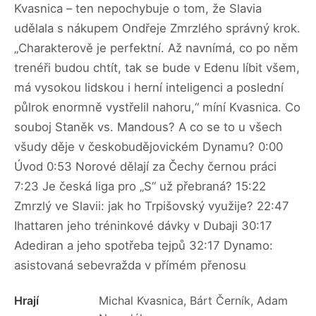
Kvasnica – ten nepochybuje o tom, že Slavia
udělala s nákupem Ondřeje Zmrzlého správný krok.
„Charakterově je perfektní. Až navnímá, co po něm
trenéři budou chtít, tak se bude v Edenu líbit všem,
má vysokou lidskou i herní inteligenci a poslední
půlrok enormně vystřelil nahoru,“ míní Kvasnica. Co
souboj Staněk vs. Mandous? A co se to u všech
všudy děje v českobudějovickém Dynamu? 0:00
Úvod 0:53 Norové dělají za Čechy černou práci
7:23 Je česká liga pro „S“ už přebraná? 15:22
Zmrzlý ve Slavii: jak ho Trpišovský využije? 22:47
Ihattaren jeho tréninkové dávky v Dubaji 30:17
Adediran a jeho spotřeba tejpů 32:17 Dynamo:
asistovaná sebevražda v přímém přenosu
Hrají
Michal Kvasnica, Bárt Černík, Adam