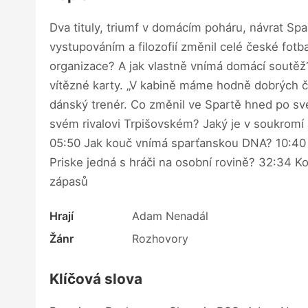
Dva tituly, triumf v domácím poháru, návrat Sp
vystupováním a filozofií změnil celé české fot
organizace? A jak vlastně vnímá domácí soutěž?
vítězné karty. „V kabině máme hodně dobrých če
dánský trenér. Co změnil ve Spartě hned po svém
svém rivalovi Trpišovském? Jaký je v soukromí
05:50 Jak kouč vnímá sparťanskou DNA? 10:40 Š
Priske jedná s hráči na osobní rovině? 32:34 K
zápasů
Hrají
Adam Nenadál
Žánr
Rozhovory
Klíčová slova