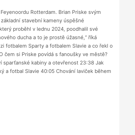
do Feyenoordu Rotterdam. Brian Priske svým
ěj základní stavební kameny úspěšné
terý proběhl v lednu 2024, poodhalil své
ového ducha a to je prostě úžasné,“ říká
i fotbalem Sparty a fotbalem Slavie a co řekl o
 O čem si Priske povídá s fanoušky ve městě?
í sparťanské kabiny a otevřenost 23:38 Jak
ký a fotbal Slavie 40:05 Chování laviček během