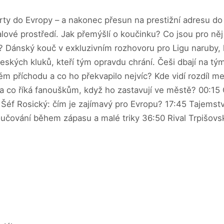
arty do Evropy – a nakonec přesun na prestižní adresu 
balové prostředí. Jak přemýšlí o koučinku? Co jsou pro n
 Dánský kouč v exkluzivním rozhovoru pro Ligu naruby, k
ských kluků, kteří tým opravdu chrání. Češi dbají na tým
 příchodu a co ho překvapilo nejvíc? Kde vidí rozdíl mez
 a co říká fanouškům, když ho zastavují ve městě? 00:15
éf Rosický: čím je zajímavý pro Evropu? 17:45 Tajemstv
oučování během zápasu a malé triky 36:50 Rival Trpišovs