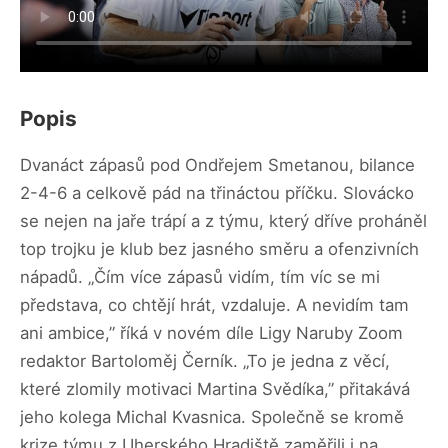
Popis
Dvanáct zápasů pod Ondřejem Smetanou, bilance
2-4-6 a celkově pád na třináctou příčku. Slovácko
se nejen na jaře trápí a z týmu, který dříve proháněl
top trojku je klub bez jasného směru a ofenzivních
nápadů. „Čím více zápasů vidím, tím víc se mi
představa, co chtějí hrát, vzdaluje. A nevidím tam
ani ambice,” říká v novém díle Ligy Naruby Zoom
redaktor Bartoloměj Černík. „To je jedna z věcí,
které zlomily motivaci Martina Svědíka,” přitakává
jeho kolega Michal Kvasnica. Společně se kromě
krize týmu z Uherského Hradiště zaměřili i na