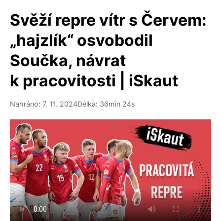
Svěží repre vítr s Červem:
„hajzlík“ osvobodil
Součka, návrat
k pracovitosti | iSkaut
Nahráno: 7. 11. 2024
Délka: 36min 24s