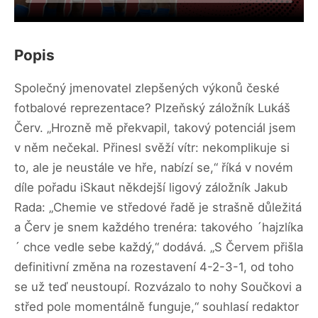
Popis
Společný jmenovatel zlepšených výkonů české
fotbalové reprezentace? Plzeňský záložník Lukáš
Červ. „Hrozně mě překvapil, takový potenciál jsem
v něm nečekal. Přinesl svěží vítr: nekomplikuje si
to, ale je neustále ve hře, nabízí se,“ říká v novém
díle pořadu iSkaut někdejší ligový záložník Jakub
Rada: „Chemie ve středové řadě je strašně důležitá
a Červ je snem každého trenéra: takového ´hajzlíka
´ chce vedle sebe každý,“ dodává. „S Červem přišla
definitivní změna na rozestavení 4-2-3-1, od toho
se už teď neustoupí. Rozvázalo to nohy Součkovi a
střed pole momentálně funguje,“ souhlasí redaktor