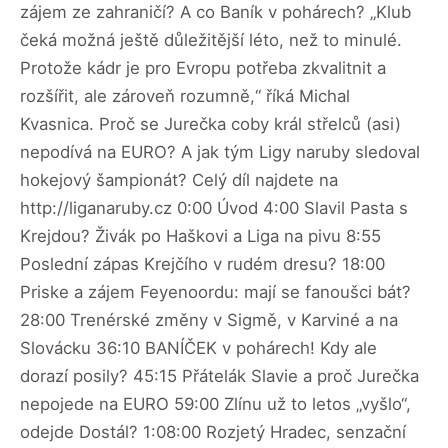
zájem ze zahraničí? A co Baník v pohárech? „Klub
čeká možná ještě důležitější léto, než to minulé.
Protože kádr je pro Evropu potřeba zkvalitnit a
rozšířit, ale zároveň rozumně,“ říká Michal
Kvasnica. Proč se Jurečka coby král střelců (asi)
nepodívá na EURO? A jak tým Ligy naruby sledoval
hokejový šampionát? Celý díl najdete na
http://liganaruby.cz 0:00 Úvod 4:00 Slavil Pasta s
Krejdou? Živák po Haškovi a Liga na pivu 8:55
Poslední zápas Krejčího v rudém dresu? 18:00
Priske a zájem Feyenoordu: mají se fanoušci bát?
28:00 Trenérské změny v Sigmě, v Karviné a na
Slovácku 36:10 BANÍČEK v pohárech! Kdy ale
dorazí posily? 45:15 Přátelák Slavie a proč Jurečka
nepojede na EURO 59:00 Zlínu už to letos „vyšlo“,
odejde Dostál? 1:08:00 Rozjetý Hradec, senzační