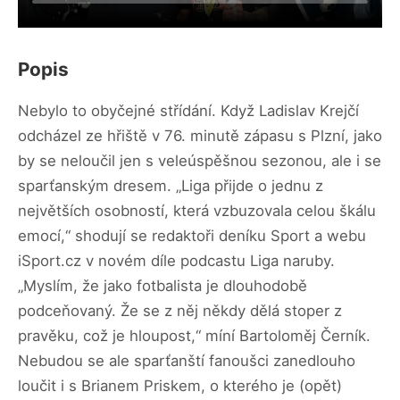
Popis
Nebylo to obyčejné střídání. Když Ladislav Krejčí
odcházel ze hřiště v 76. minutě zápasu s Plzní, jako
by se neloučil jen s veleúspěšnou sezonou, ale i se
sparťanským dresem. „Liga přijde o jednu z
největších osobností, která vzbuzovala celou škálu
emocí,“ shodují se redaktoři deníku Sport a webu
iSport.cz v novém díle podcastu Liga naruby.
„Myslím, že jako fotbalista je dlouhodobě
podceňovaný. Že se z něj někdy dělá stoper z
pravěku, což je hloupost,“ míní Bartoloměj Černík.
Nebudou se ale sparťanští fanoušci zanedlouho
loučit i s Brianem Priskem, o kterého je (opět)