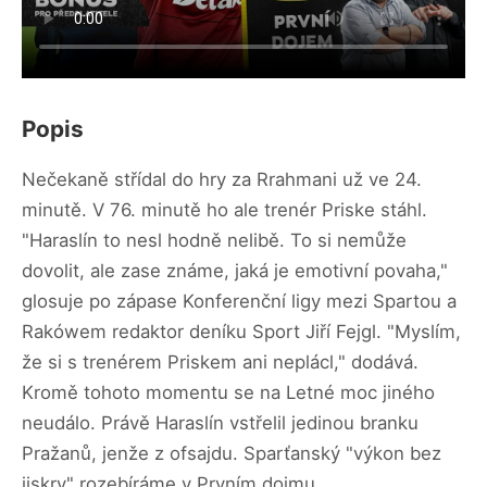
Popis
Nečekaně střídal do hry za Rrahmani už ve 24.
minutě. V 76. minutě ho ale trenér Priske stáhl.
"Haraslín to nesl hodně nelibě. To si nemůže
dovolit, ale zase známe, jaká je emotivní povaha,"
glosuje po zápase Konferenční ligy mezi Spartou a
Rakówem redaktor deníku Sport Jiří Fejgl. "Myslím,
že si s trenérem Priskem ani neplácl," dodává.
Kromě tohoto momentu se na Letné moc jiného
neudálo. Právě Haraslín vstřelil jedinou branku
Pražanů, jenže z ofsajdu. Sparťanský "výkon bez
jiskry" rozebíráme v Prvním dojmu.