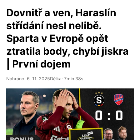
Dovnitř a ven, Haraslín
střídání nesl nelibě.
Sparta v Evropě opět
ztratila body, chybí jiskra
| První dojem
Nahráno: 6. 11. 2025
Délka: 7min 38s