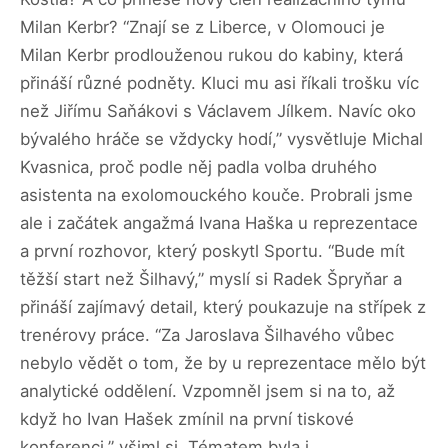
Milan Kerbr? “Znají se z Liberce, v Olomouci je
Milan Kerbr prodlouženou rukou do kabiny, která
přináší různé podněty. Kluci mu asi říkali trošku víc
než Jiřímu Saňákovi s Václavem Jílkem. Navíc oko
bývalého hráče se vždycky hodí,” vysvětluje Michal
Kvasnica, proč podle něj padla volba druhého
asistenta na exolomouckého kouče. Probrali jsme
ale i začátek angažmá Ivana Haška u reprezentace
a první rozhovor, který poskytl Sportu. “Bude mít
těžší start než Šilhavý,” myslí si Radek Špryňar a
přináší zajímavý detail, který poukazuje na střípek z
trenérovy práce. “Za Jaroslava Šilhavého vůbec
nebylo vědět o tom, že by u reprezentace mělo být
analytické oddělení. Vzpomněl jsem si na to, až
když ho Ivan Hašek zmínil na první tiskové
konferenci,” všiml si. Tématem byla i