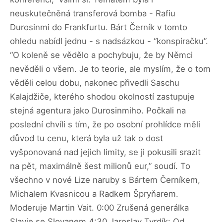
neuskutečněná transferová bomba - Rafiu
Durosinmi do Frankfurtu. Bárt Černík v tomto
ohledu nabídl jednu - s nadsázkou - “konspiračku”.
“O koleně se vědělo a pochybuju, že by Němci
nevěděli o všem. Je to teorie, ale myslím, že o tom
věděli celou dobu, nakonec přivedli Saschu
Kalajdžiče, kterého shodou okolností zastupuje
stejná agentura jako Durosinmiho. Počkali na
poslední chvíli s tím, že po osobní prohlídce měli
důvod tu cenu, která byla už tak o dost
vyšponovaná nad jejich limity, se ji pokusili srazit
na pět, maximálně šest milionů eur,” soudí. To
všechno v nové Lize naruby s Bártem Černíkem,
Michalem Kvasnicou a Radkem Špryňarem.
Moderuje Martin Vait. 0:00 Zrušená generálka
Slavie se Slovanem 4:30 Jaroslav Tvrdík: Od