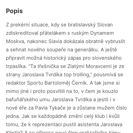
Popis
Z prekérní situace, kdy se bratislavský Slovan
zdiskreditoval přátelákem s ruským Dynamem
Moskva, nakonec Slavia dokázala obratně vybruslit
a sehnat nového soupeře na generálku. A ještě
připravit možná historický zápas pro slovenského
trpaslíka. “Ta třešnička se Zlatými Moravcemi je ze
strany Jaroslava Tvrdíka top trolling,” pousmívá se
redaktor Sportu Bartoloměj Černík. A tak jsme si
mimo jiné i proto posvítili na to, v čem je kouzlo
bafuňářského umu Jaroslava Tvrdíka a jestli i v
nové éře za Pavla Tykače je a zůstane mužem číslo
jedna. Jak se každopádně změní celý klub i kvůli
tomu, že k reprezentaci pustil asistenta Jaroslava
Köstla? A co přinese nový člen realizačního týmu