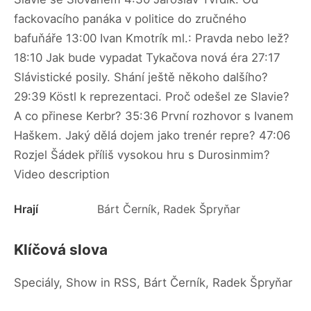
fackovacího panáka v politice do zručného
bafuňáře 13:00 Ivan Kmotrík ml.: Pravda nebo lež?
18:10 Jak bude vypadat Tykačova nová éra 27:17
Slávistické posily. Shání ještě někoho dalšího?
29:39 Köstl k reprezentaci. Proč odešel ze Slavie?
A co přinese Kerbr? 35:36 První rozhovor s Ivanem
Haškem. Jaký dělá dojem jako trenér repre? 47:06
Rozjel Šádek příliš vysokou hru s Durosinmim?
Video description
Hrají
Bárt Černík, Radek Špryňar
Klíčová slova
Speciály, Show in RSS, Bárt Černík, Radek Špryňar